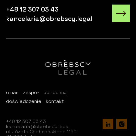
+48 12 307 03 43
kancelaria@obrebscy.legal
o nas
zespół
co robimy
doświadczenie
kontakt
+48 12 307 03 43
kancelaria@obrebscy.legal
ul. Józefa Chełmońskiego 116C