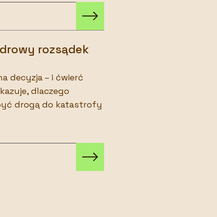
 zdrowy rozsądek
a decyzja – i ćwierć
okazuje, dlaczego
yć drogą do katastrofy