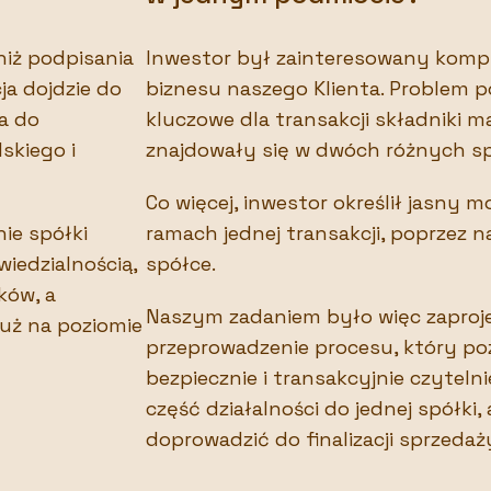
iż podpisania
Inwestor był zainteresowany kom
a dojdzie do
biznesu naszego Klienta. Problem p
a do
kluczowe dla transakcji składniki m
skiego i
znajdowały się w dwóch różnych s
Co więcej, inwestor określił jasny 
ie spółki
ramach jednej transakcji, poprzez n
iedzialnością,
spółce.
ków, a
Naszym zadaniem było więc zaproje
już na poziomie
przeprowadzenie procesu, który poz
bezpiecznie i transakcyjnie czyteln
część działalności do jednej spółki,
doprowadzić do finalizacji sprzedaży