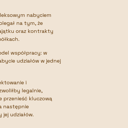
pleksowym nabyciem
olegał na tym, że
ajątku oraz kontrakty
półkach.
model współpracy: w
abycie udziałów w jednej
ktowanie i
woliłby legalnie,
ie przenieść kluczową
 a następnie
 jej udziałów.