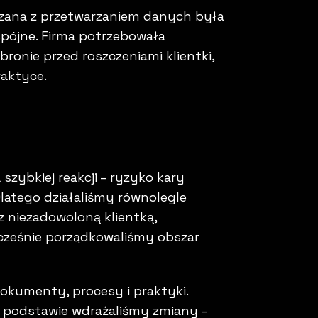
ązana z przetwarzaniem danych była
spójne. Firma potrzebowała
onie przed roszczeniami klientki,
raktyce.
zybkiej reakcji – ryzyko kary
 Dlatego działaliśmy równolegle
 niezadowoloną klientką,
nocześnie porządkowaliśmy obszar
okumenty, procesy i praktyki.
j podstawie wdrażaliśmy zmiany –