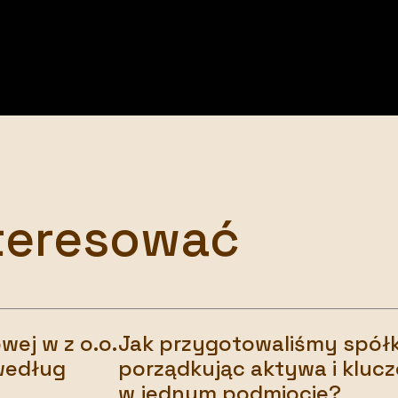
teresować
ej w z o.o.
Jak przygotowaliśmy spółk
 według
porządkując aktywa i kluc
w jednym podmiocie?