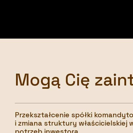
Mogą Cię zain
Przekształcenie spółki komandytow
i zmiana struktury właścicielskiej
potrzeb inwestora