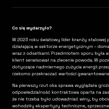
Co się wydarzyło?
W 2023 roku światowy lider branży stalowej 
działającą w sektorze energetycznym – doma
wraz z odsetkami. Przedmiotem sporu była aw
klient serwisował na zlecenie powoda. W pozw
dotyczące nadmiernego zużycia energii przez
rzekomo przekraczać wartości gwarantowan
Na pierwszy rzut oka sprawa wyglądała groźnie
odpowiedzialność kontraktowa oparta na zasa
że nie trzeba było udowadniać winy, by obc
wchodziły ekspertyzy techniczne, sprzeczne 