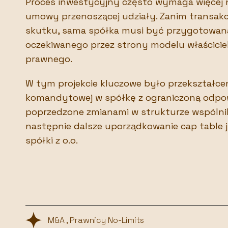
Proces inwestycyjny często wymaga więcej n
umowy przenoszącej udziały. Zanim transakcj
skutku, sama spółka musi być przygotowan
oczekiwanego przez strony modelu właściciel
prawnego.
W tym projekcie kluczowe było przekształcen
komandytowej w spółkę z ograniczoną odpow
poprzedzone zmianami w strukturze wspólni
następnie dalsze uporządkowanie cap table 
spółki z o.o.
M&A , Prawnicy No-Limits