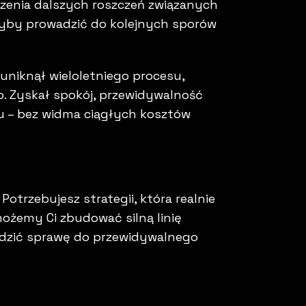
dzenia dalszych roszczeń związanych
głyby prowadzić do kolejnych sporów
t uniknął wieloletniego procesu,
o. Zyskał spokój, przewidywalność
su – bez widma ciągłych kosztów
trzebujesz strategii, która realnie
omożemy Ci zbudować silną linię
adzić sprawę do przewidywalnego