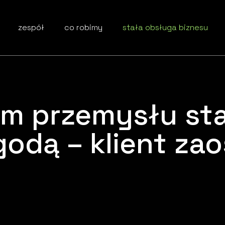
zespół
co robimy
stała obsługa biznesu
em przemysłu st
odą – klient zao