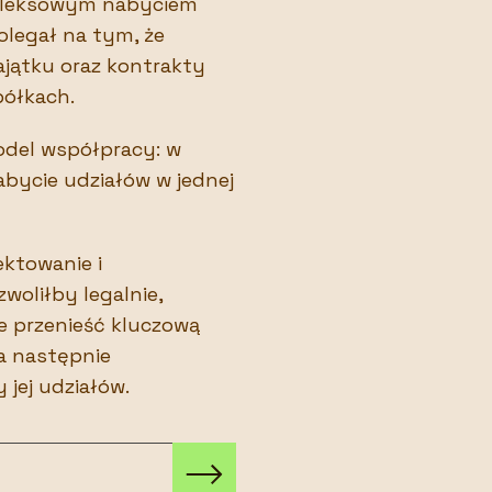
pleksowym nabyciem
olegał na tym, że
ajątku oraz kontrakty
półkach.
model współpracy: w
abycie udziałów w jednej
ktowanie i
woliłby legalnie,
ie przenieść kluczową
 a następnie
 jej udziałów.