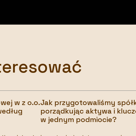
teresować
ej w z o.o.
Jak przygotowaliśmy spółk
 według
porządkując aktywa i kluc
w jednym podmiocie?