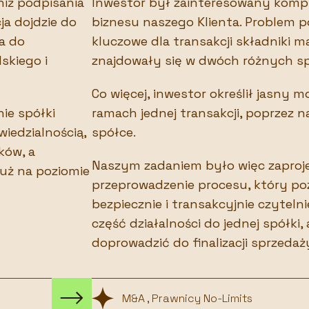
iż podpisania
Inwestor był zainteresowany kom
a dojdzie do
biznesu naszego Klienta. Problem p
a do
kluczowe dla transakcji składniki m
skiego i
znajdowały się w dwóch różnych s
Co więcej, inwestor określił jasny 
ie spółki
ramach jednej transakcji, poprzez n
iedzialnością,
spółce.
ków, a
Naszym zadaniem było więc zaproje
już na poziomie
przeprowadzenie procesu, który poz
bezpiecznie i transakcyjnie czyteln
część działalności do jednej spółki,
doprowadzić do finalizacji sprzedaży
M&A , Prawnicy No-Limits