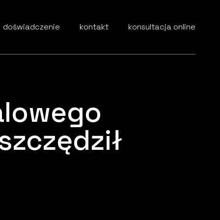
doświadczenie
kontakt
konsultacja online
alowego
szczędził