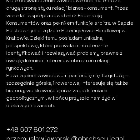
Moje doświadczenie zawodowe obejmuje także
drugą stronę styku relacji biznes–konsument. Przez
wiele lat współpracowałem z Federacją
Konsumentów oraz pełniłem funkcję arbitra w Sądzie
Polubownym przy Izbie Przemysłowo-Handlowej w
Krakowie. Dzięki temu posiadam unikalną
perspektywę, która pozwala mi skutecznie
identyfikować i rozwiązywać problemy prawne z
uwzględnieniem interesów obu stron relacji
rynkowych.
Poza życiem zawodowym pasjonuję się turystyką –
szczególnie górską i rowerową. Interesuję się także
historią, wojskowością oraz zagadnieniami
geopolitycznymi, w końcu przyszło nam żyć w
ciekawych czasach.
+48 607 801 272
przemyslaw.jaworski@obrebscy.legal